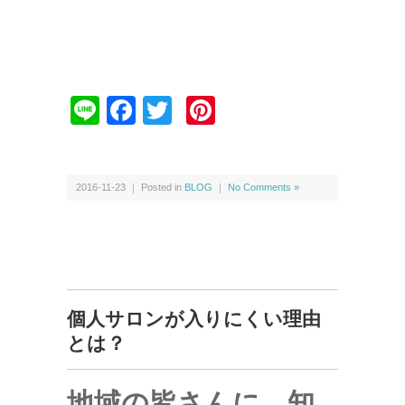
Li
F
T
Pi
n
a
wi
nt
e
c
tt
er
e
er
e
2016-11-23 ｜ Posted in
BLOG
｜
No Comments »
b
st
o
o
k
個人サロンが入りにくい理由
とは？
地域の皆さんに、知