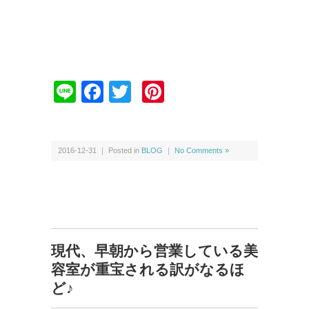
Li
F
T
Pi
n
a
wi
nt
e
c
tt
er
e
er
e
2016-12-31 ｜ Posted in
BLOG
｜
No Comments »
b
st
o
o
k
現代、早朝から営業している美
容室が重宝される訳がなるほ
ど♪